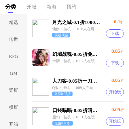
分类
开服
新游
预约
0.1
月光之城-0.1折1000买断版-绿色服
精选
折
仙侠・挂机 | 1016人在玩
下载
买断代金
传世
0.05
折
幻域战魂-0.05折免单毕业版
RPG
卡牌・挂机 | 1007人在玩
下载
GM
0.05
大刀客-0.05折一刀破天买断版-绿色服
折
Q版・挂机 | 1009人在玩
竖屏
开始玩
充值0.05折
横屏
0.05
口袋喵喵-0.05折暗影传说-绿色服
折
魔幻・挂机 | 1031人在玩
开始玩
充值0.05折
开箱