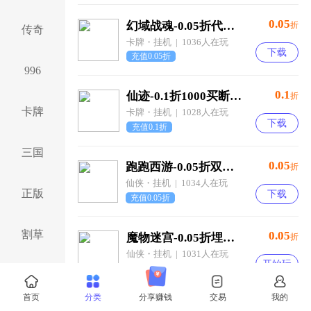
0.05
幻域战魂-0.05折代金毕业版-混服
折
传奇
卡牌・挂机 | 1036人在玩
下载
充值0.05折
996
0.1
仙迹-0.1折1000买断版-混服
折
卡牌
卡牌・挂机 | 1028人在玩
下载
充值0.1折
三国
0.05
跑跑西游-0.05折双倍代金买断版-混服
折
仙侠・挂机 | 1034人在玩
正版
下载
充值0.05折
割草
0.05
魔物迷宫-0.05折埋仙之地-绿色服
折
仙侠・挂机 | 1031人在玩
开始玩
充值0.05折
仙侠
首页
分类
分享赚钱
交易
我的
0.05
神州豪侠-0.05折买断商城至尊版-混服
折