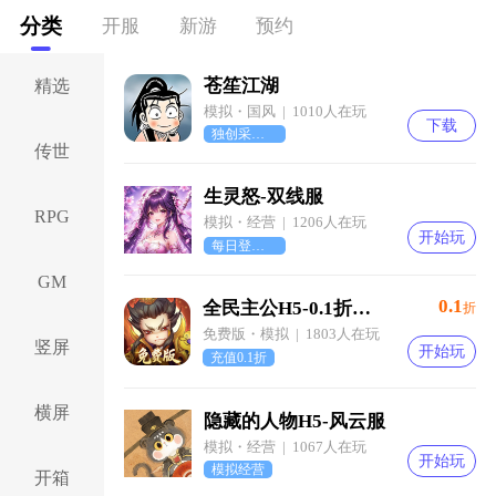
分类
开服
新游
预约
苍笙江湖
精选
模拟・国风 | 1010人在玩
下载
独创采集挂机系统
传世
生灵怒-双线服
RPG
模拟・经营 | 1206人在玩
开始玩
每日登录领取好礼
GM
0.1
全民主公H5-0.1折免费版
折
免费版・模拟 | 1803人在玩
竖屏
开始玩
充值0.1折
横屏
隐藏的人物H5-风云服
模拟・经营 | 1067人在玩
开始玩
模拟经营
开箱