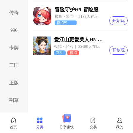
冒险守护H5-冒险服
传奇
模拟・经营 | 2183人在玩
开始玩
模拟经营玩法
996
爱江山更爱美人H5-满庭芳服
模拟・经营 | 65400人在玩
卡牌
开始玩
宫斗
模拟
三国
正版
割草
仙侠
首页
分类
分享赚钱
交易
我的