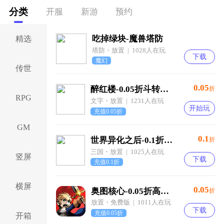
分类
开服
新游
预约
吃掉绿块-魔兽塔防
精选
塔防・放置 | 1028人在玩
下载
魔幻
传世
0.05
醉红楼-0.05折斗转星移买断版-绿色服
折
RPG
文字・放置 | 1231人在玩
开始玩
充值0.05折
GM
0.1
世界异化之后-0.1折登陆送全图鉴-混服
折
三国・放置 | 1025人在玩
竖屏
下载
充值0.1折
横屏
0.05
奥图核心-0.05折高返代金免肝
折
放置・免费版 | 1011人在玩
下载
充值0.05折
开箱