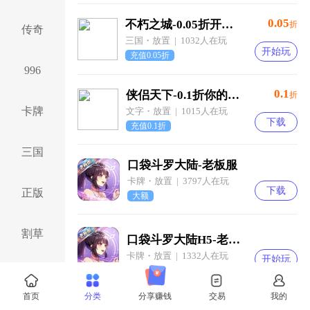
0.05
不朽之城-0.05折开局送自选金将-混服
折
传奇
三国・放置 | 1032人在玩
开始玩
充值0.05折
996
0.1
侠侣天下-0.1折你的江湖-混服
折
卡牌
文字・放置 | 1015人在玩
下载
充值0.1折
三国
口袋斗罗大陆-老板服
卡牌・放置 | 3797人在玩
下载
正版
大额
割草
口袋斗罗大陆H5-老板服
卡牌・放置 | 1332人在玩
开始玩
仙侠
首页
分类
分享赚钱
交易
我的
0.05
三国演义之天策-0.05折点兵点将买断版-绿色服
折