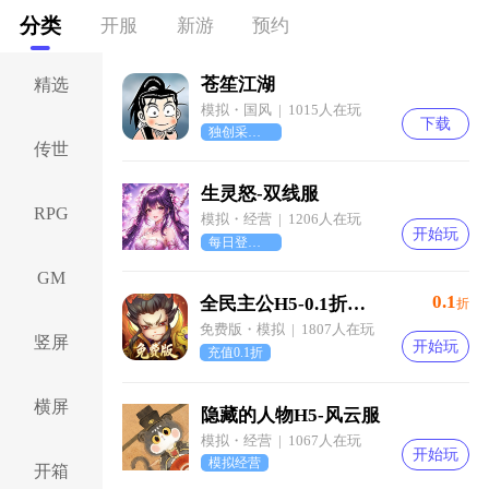
分类
开服
新游
预约
苍笙江湖
精选
模拟・国风 | 1015人在玩
下载
独创采集挂机系统
传世
生灵怒-双线服
RPG
模拟・经营 | 1206人在玩
开始玩
每日登录领取好礼
GM
0.1
全民主公H5-0.1折免费版
折
免费版・模拟 | 1807人在玩
竖屏
开始玩
充值0.1折
横屏
隐藏的人物H5-风云服
模拟・经营 | 1067人在玩
开始玩
模拟经营
开箱