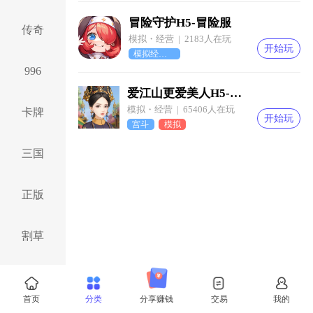
冒险守护H5-冒险服
传奇
模拟・经营 | 2183人在玩
开始玩
模拟经营玩法
996
爱江山更爱美人H5-满庭芳服
模拟・经营 | 65406人在玩
卡牌
开始玩
宫斗
模拟
三国
正版
割草
仙侠
首页
分类
分享赚钱
交易
我的