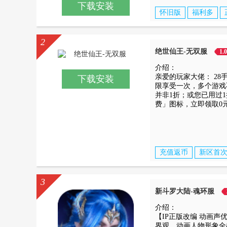
下载安装
怀旧版
福利多
2
绝世仙王-无双服
1.
介绍：
亲爱的玩家大佬： 2
下载安装
限享受一次，多个游戏
并非1折；或您已用过
费」图标，立即领取0元
充值返币
新区首次
3
新斗罗大陆-魂环服
介绍：
【IP正版改编 动画声
界观，动画人物形象全