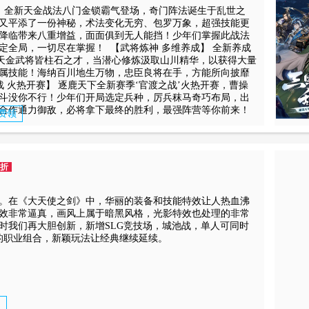
】 全新天金战法八门金锁霸气登场，奇门阵法诞生于乱世之
又平添了一份神秘，术法变化无穷、包罗万象，超强技能更
降临带来八重增益，面面俱到无人能挡！少年们掌握此战法
定全局，一切尽在掌握！ 【武将炼神 多维养成】 全新养成
！天金武将皆柱石之才，当潜心修炼汲取山川精华，以获得大量
属技能！海纳百川地生万物，忠臣良将在手，方能所向披靡
 火热开赛】 逐鹿天下全新赛季‘官渡之战’火热开赛，曹操
斗没你不行！少年们开局选定兵种，厉兵秣马奇巧布局，出
合作通力御敌，必将拿下最终的胜利，最强阵营等你前来！
免费领
1折
。在《大天使之剑》中，华丽的装备和技能特效让人热血沸
效非常逼真，画风上属于暗黑风格，光影特效也处理的非常
时我们再大胆创新，新增SLG竞技场，城池战，单人可同时
的职业组合，新颖玩法让经典继续延续。
利