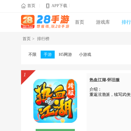
|
|

首页
APP下载
首页
游戏库
排行
首页
>
排行榜
不限
手游
H5网游
小游戏
1
热血江湖-怀旧服
介绍：
重返泫渤派，续写武侠