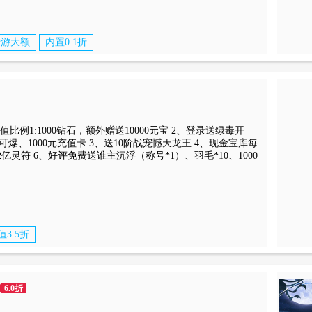
转游大额
内置0.1折
充值比例1:1000钻石，额外赠送10000元宝 2、登录送绿毒开
爆、1000元充值卡 3、送10阶战宠憾天龙王 4、现金宝库每
亿灵符 6、好评免费送谁主沉浮（称号*1）、羽毛*10、1000
值3.5折
6.0折