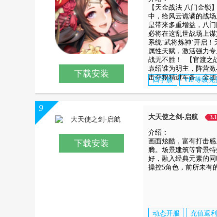
【天金战法 八门金锁
中，给风云诡谲的战场
是带来多重增益，八门
必将在这乱世战场上谋
系统’武将炼神‘开启
属性天赋，激活强力专
战无不胜！ 【官渡之战
袁绍谁为明主，阵营激
下载安装
击夺粮精进军备，全团
四字服
VIP等级
9
大天使之剑-启航
3.
介绍：
画面炫酷，富有打击感
下载安装
腾。场景建筑等背景特
好，融入经典元素的同
操控5角色，前所未有
动态开服
充值返