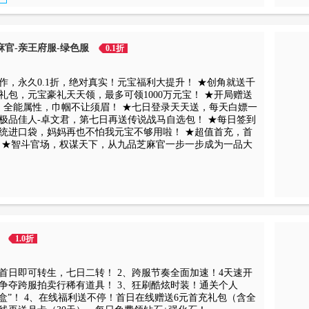
芝麻官-亲王府服-绿色服
0.1折
作，永久0.1折，绝对真实！元宝福利大提升！ ★创角就送千
礼包，元宝豪礼天天领，最多可领1000万元宝！ ★开局赠送
兰，全能属性，巾帼不让须眉！ ★七日登录天天送，每天白嫖一
极品佳人-卓文君，第七日再送传说战马自选包！ ★每日签到
统进口袋，妈妈再也不怕我元宝不够用啦！ ★超值首充，首
！ ★智斗官场，权谋天下，从九品芝麻官一步一步成为一品大
版
1.0折
！首日即可转生，七日二转！ 2、跨服节奏全面加速！4天速开
，争夺跨服拍卖行稀有道具！ 3、狂刷酷炫时装！通关个人
礼盒”！ 4、在线福利送不停！首日在线赠送6元首充礼包（含全