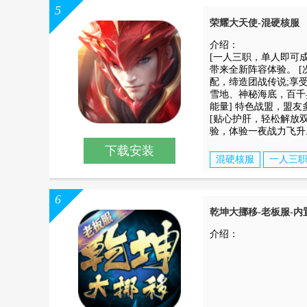
5
荣耀大天使-混硬核服
介绍：
[一人三职，单人即可
带来全新阵容体验。 [
配，缔造团战传说;享受
雪地、神秘海底，百千
能量] 特色战盟，盟
[贴心护肝，轻松解放
验，体验一夜战力飞升
下载安装
混硬核服
一人三
6
乾坤大挪移-老板服-内置
介绍：