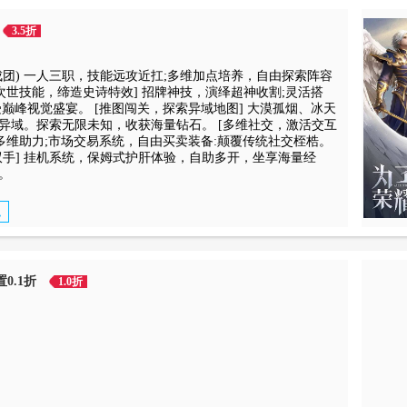
3.5折
成团) 一人三职，技能远攻近扛;多维加点培养，自由探索阵容
次世技能，缔造史诗特效] 招牌神技，演绎超神收割;灵活搭
巅峰视觉盛宴。 [推图闯关，探索异域地图] 大漠孤烟、冰天
异域。探索无限未知，收获海量钻石。 [多维社交，激活交互
友多维助力;市场交易系统，自由买卖装备:颠覆传统社交桎梏。
双手] 挂机系统，保姆式护肝体验，自助多开，坐享海量经
。
职
0.1折
1.0折