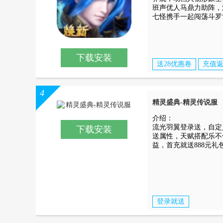
班声优人马鼎力助阵，
七怪携手一起闯荡斗罗
下载安装
送28优惠卷
充值
4
精灵盛典-精灵传说服
介绍：
流光羽翼登录送，自定
下载安装
送属性，天赋搭配乐不停
益，首充就
登录就送