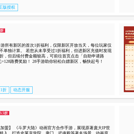
正版授权
0折
8手游所有新区的首次1折福利，仅限新区开放当天，每位玩家仅
不单独计算。 若您从未享受过1折福利，但进新区充值时发现
1折，但后续付费金额较高，可前往首页点击「自助申请路
=128路费奖励！ 28手游助你轻松白嫖新区，畅快起号！
1折
动态开服
3.5折
优加盟】 《斗罗大陆》动画官方合作手游，展现原著庞大IP世
植入，打造史莱克学院、唐门、武魂殿等著名场景。动画原