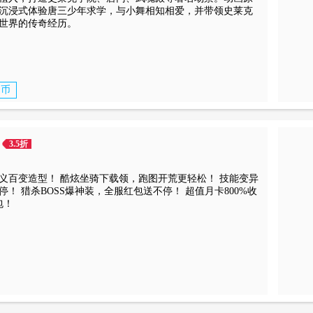
沉浸式体验唐三少年求学，与小舞相知相爱，并带领史莱克
世界的传奇经历。
返币
3.5折
义百变造型！ 酷炫坐骑下载领，跑图开荒更轻松！ 技能变异
！ 猎杀BOSS爆神装，全服红包送不停！ 超值月卡800%收
送888元礼包！