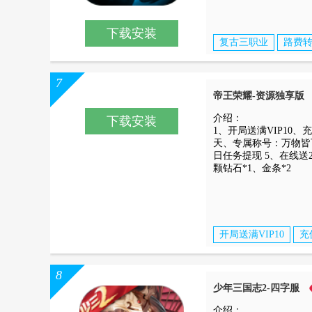
下载安装
复古三职业
路费
7
帝王荣耀-资源独享版
介绍：
下载安装
1、开局送满VIP10、
天、专属称号：万物皆可
日任务提现 5、在线送2
颗钻石*1、金条*2
开局送满VIP10
充
8
少年三国志2-四字服
介绍：