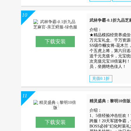
10
武林争霸-0.1折九品
介绍：
★精品模拟经营养成佳
万元宝礼盒、千万资源
下载安装
SS级巾帼女将-花木
个五虎上将，第六日送
送千元充值卡，元宝统
次充值元宝10倍返利
员，坐拥绝色佳人！
充值0.1折
11
精灵盛典：黎明10倍
介绍：
1、5倍经验冲击狂欢
跨服！20天军团争霸
下载安装
BOSS必掉“幻化时装