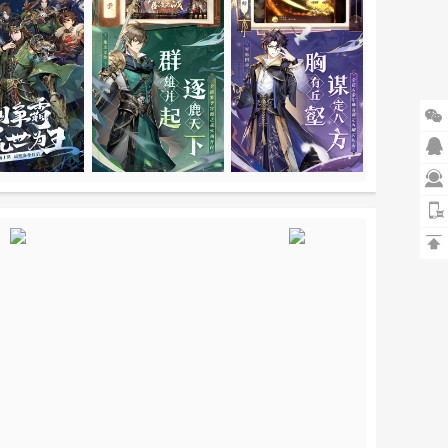



