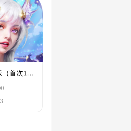
斗罗大陆H5极速版（首次1折）-魂环服
00
3