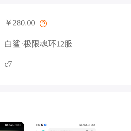
￥280.00
白鲨·极限魂环12服
c7