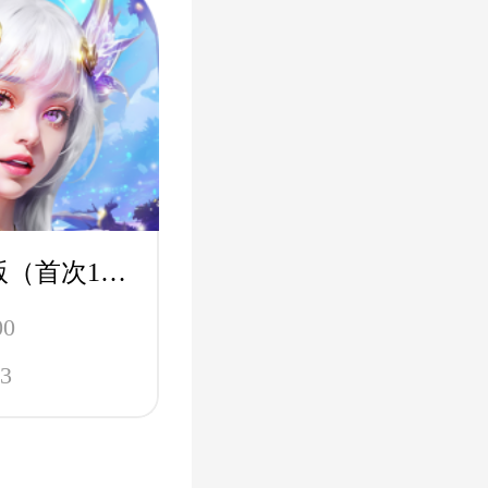
斗罗大陆H5极速版（首次1折）-魂环服
00
3