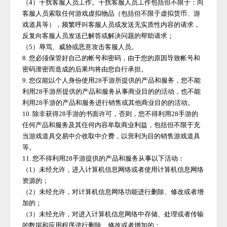
（
4）干扰客服人员工作。干扰客服人员工作包括但不限于：向
客服人员索取任何游戏虚拟物品（包括但不限于虚拟货币、游
戏道具等），频繁呼叫客服人员或发送无实质性内容的请求，
反复向客服人员发送已解答或解决问题的帮助请求；
（
5）辱骂、威胁或恶意攻击客服人员。
8. 您必须保管好自己的帐号和密码，由于您的原因导致帐号和
密码泄密而造成的后果均将由您自行承担。
9. 您仅能以个人身份使用
28手游
所提供的产品和服务，您不能
利用
28手游
所提供的产品和服务从事商业目的的活动，也不能
利用
28手游
的产品和服务进行销售或其他商业目的的活动。
10. 除非获得
28手游
的书面许可，否则，您不得利用
28手游
的
任何产品和服务及其任何内容牟取商业利益，包括但不限于充
当游戏道具交易中介收取中介费，以营利为目的销售游戏道具
等。
11. 您不得利用
28手游
提供的产品和服务从事以下活动：
（
1）未经允许，进入计算机信息网络或者使用计算机信息网络
资源的；
（
2）未经允许，对计算机信息网络功能进行删除、修改或者增
加的；
（
3）未经允许，对进入计算机信息网络中存储、处理或者传输
的数据和应用程序进行删除、修改或者增加的；