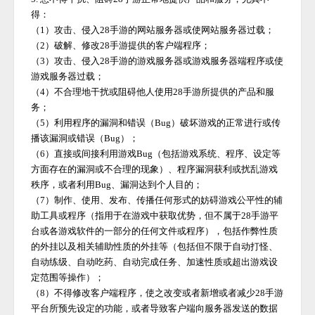
得：
（
1）攻击、侵入
28手游
的网站服务器或使网站服务器过载；
（
2）破解、修改
28手游
提供的客户端程序；
（
3）攻击、侵入
28手游
的游戏服务器或游戏服务器端程序或使
游戏服务器过载；
（
4）不合理地干扰或阻碍他人使用
28手游
所提供的产品和服
务；
（
5）利用程序的漏洞和错误（Bug）破坏游戏的正常进行或传
播该漏洞或错误（Bug）；
（
6）直接或间接利用游戏Bug（包括游戏系统、程序、设定等
方面存在的漏洞或不合理的现象）、程序漏洞获利或扰乱游戏
秩序，或者利用Bug、漏洞达到个人目的；
（
7）制作、使用、发布、传播任何形式的妨碍游戏公平性的辅
助工具或程序（指用于在游戏中获取优势，但不属于
28手游
平
台或各游戏软件的一部分的任何文件或程序），包括作弊性质
的外挂以及相关辅助性质的外挂等（包括但不限于自动打怪、
自动练级、自动吃药、自动完成任务、加速性质或超出游戏设
定范围等操作）；
（
8）不得修改客户端程序，使之改变或者新增或者减少
28手游
平台所预先设定的功能，或者导致客户端向服务器发送的数据