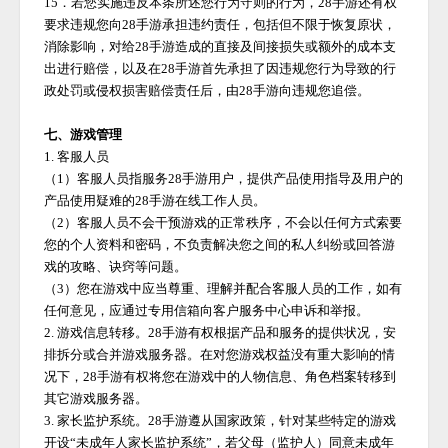
15．若您实施违反本条所述您行为守则的行为，
28手游
还有权
要求违规您向
28手游
承担违约责任，包括但不限于恢复原状，
消除影响，对给
28手游
造成的直接及间接损失或额外的成本支
出进行赔偿，以及在
28手游
首先承担了因违规您行为导致的行
政处罚或侵权损害赔偿责任后，由
28手游
向违规您追偿。
七、游戏管理
1. 客服人员
（
1）客服人员指服务
28手游
用户，提供产品使用指导及用户的
产品使用疑难的
28手游
在线工作人员。
（
2）客服人员不会干预游戏的正常秩序，不会以任何方式索要
您的个人资料和密码，不负责解决您之间的私人纠纷或回答游
戏的攻略、诀窍等问题。
（
3）您在游戏中应当尊重、理解并配合客服人员的工作，如有
任何意见，应通过专用信箱向客户服务中心申诉和举报。
2. 游戏信息转移。
28手游
有权根据产品和服务的提供状况，安
排拆分或合并游戏服务器。在对您游戏权益没有重大影响的情
况下，
28手游
有权将您在游戏中的人物信息、角色档案转移到
其它游戏服务器。
3. 家长监护系统。
28手游
遵从国家政策，针对某些特定的游戏
开设
“未成年人家长监护系统”，若父母（监护人）同意未成年