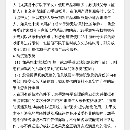
人（尤其是十岁以下子女）使用产品和服务，必须以父母（监
护人）名义申请注册
28手游
帐号。在使用产品和服务时，父母
（监护人）应以监护人身份判断产品和服务是否适合未成年
人。如果您未满
18周岁（或
28手游
无法识别您的年龄），则您
将受到
“未成年人家长监护系统”的约束。
28手游
将有权根据有
关规则以及家长的要求，对您创建或使用
28手游
帐号关联的游
戏帐号进行限制，包括但不限于临时或永久冻结帐号，部分或
者全部终止提供
28手游
各项产品和服务。
4. 防沉迷系统
（
1）如果您未满法定年龄（或
28手游
无法识别您的年龄），则
您在游戏内的活动将受到
“游戏防沉迷系统”监测；
（
2）您需提供真实完整的信息以便
28手游
识别您的身份并向有
关部门提交实名认证信息，如因提供的资料不真实而产生的后
果由您自行承担。
5. 在现有的技术条件下，
28手游
将尽合理的商业努力并根据有
关监管部门的要求开发并维护
“未成年人家长监护系统”、“游戏
防沉迷系统”与实名认证系统，按“现状”提供给您使用。由于技
术不可避免的局限性以及系统运作各环节受外界的影响，
28手
游
不保证各系统不存在任何漏洞，不保证各系统能随时正常运
作，亦不保证监护或认证效果完全正确真实或满足您的需求。
2