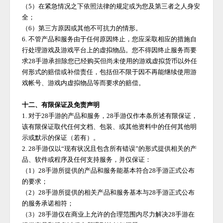
（
5）在紧急情况之下依照法律的规定或为您及第三者之人身安
全；
（
6）第三方原因或其他不可抗力的情形。
6. 不管产品和服务由于任何原因终止，您应采取相应的措施自
行处理游戏及游戏平台上的虚拟物品。您不得因终止服务而要
求
28手游
承担除您已经购买但尚未使用的游戏虚拟货币以外任
何形式的赔偿或补偿责任，包括但不限于因不再能继续使用游
戏帐号、游戏内虚拟物品等而要求的赔偿。
十二、有限保证及免责声明
1. 对于
28手游
的产品和服务，
28手游
仅作本条所述有限保证，
该有限保证取代任何文档、包装、或其他资料中的任何其他明
示或默示的保证（若有）。
2.
28手游
仅以
“现有状况且包含所有错误”的形式提供相关的产
品、软件或程序及任何支持服务，并仅保证：
（
1）
28手游
所提供的产品和服务能基本符合
28手游
正式公布
的要求；
（
2）
28手游
所提供的相关产品和服务基本与
28手游
正式公布
的服务承诺相符；
（
3）
28手游
仅在商业上允许的合理范围内尽力解决
28手游
在