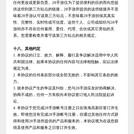
任何更改或更新负责。
28手游
仅为了提供便利的目的而向您提
供这些到第三方站点的链接，
28手游
所提供的这些链接并不意
味着
28手游
认可该第三方站点，不意味着
28手游
担保其真实
性、完整性、实时性或可信度。这些个人、公司或组织与
28手
游
间亦不存在任何雇用、委任、代理、合伙或其它类似的关
系。您需要检查并遵守该第三方站点的相关规定。
十八、其他约定
1. 本协议的订立、效力、解释、履行及争议解决适用中华人民
共和国法律。如果本协议的任何内容与法律相抵触，应以法律
规定为准。
2. 本协议的任何条款部分或全部无效的，不影响其它条款的效
力。
3. 就本协议产生的争议及纠纷，您与
28手游
应友好协商解决。
协商不成的，任何一方有权向本协议签订地人民法院提起诉
讼。
4. 本协议于您完成
28手游
帐号注册之日在珠海高新区签订并生
效。即便您没有完成
28手游
帐号注册，但通过其他任何方式获
得和使用
28手游
所提供的产品和服务的，本协议视为在该您获
得及使用产品和服务之日签订并生效。