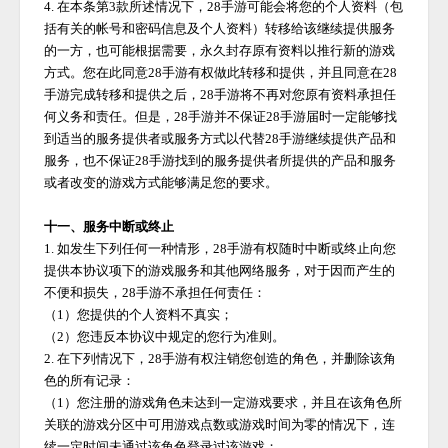
4. 在本条第3款所述情况下，
28手游
可能会将您的个人资料（包
括有关的帐号和密码信息及个人资料）转移给该继续提供服务
的一方，也可能根据需要，永久封存原有资料以推行新的游戏
方式。您在此同意
28手游
有权做此转移和提供，并且同意在
28
手游
完成转移和提供之后，
28手游
将不再对您原有资料承担任
何义务和责任。但是，
28手游
并不保证
28手游
届时一定能够找
到适当的服务提供者或服务方式以代替
28手游
继续提供产品和
服务，也不保证
28手游
找到的服务提供者所提供的产品和服务
或者改变的游戏方式能够满足您的要求。
十一、服务中断或终止
1. 如发生下列任何一种情形，
28手游
有权随时中断或终止向您
提供本协议项下的游戏服务和其他网络服务，对于因而产生的
不便和损失，
28手游
不承担任何责任：
（
1）您提供的个人资料不真实；
（
2）您违反本协议中规定的您行为准则。
2. 在下列情况下，
28手游
有权注销您创造的角色，并删除该角
色的所有记录：
（
1）您注册的游戏角色未达到一定游戏要求，并且在该角色所
关联的游戏分区中可用游戏点数或游戏时间为零的情况下，连
续一定时间未通过该角色登录过该游戏；