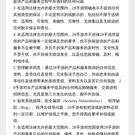
提供产品和服务过程中所遇到的任何问题。
3. 在适用法律允许的最大范围内，
28手游
明确表示不提供任何
其他类型的保证，不论是明示的或默示的，包括但不限于适销
性、适用性、可靠性、准确性、完整性、无病毒以及无错误的
任何默示保证和责任。
4. 在适用法律允许的最大范围内，
28手游
并不担保
28手游
所提
供的产品和服务一定能满足您的要求，也不担保提供的产品和
服务不会被中断，并且不担保产品和服务的及时性、安全性及
不受干扰，亦不担保无错误发生，以及信息能准确、及时、顺
利地传送。
5. 您理解并同意：通过
28手游
的产品和服务取得的任何信息、
资料，是否信任及使用，完全取决于您自己，并由您承担由该
等信任及使用带来的系统受损、资料丢失以及其它任何风险。
2
8手游
对在产品和服务中提及的任何商品购物服务、交易进程、
招聘信息，尤其是第三方发出的信息，都不作担保。
6. 如有系统故障、安全漏洞（Security Vulnerability）、程序缺
陷（Bug）、程序出错等问题，
28手游
有权把游戏的资料还原
到一定日期，以维护游戏之平衡。您不得因此要求补偿或赔
偿。
7. 在适用法律允许的最大范围内，
28手游
对您因使用
28手游
的
产品和服务引起的任何间接、偶然、意外、特殊或继起的损害