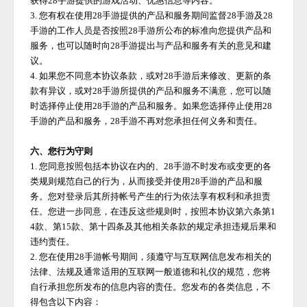
获得
28手游
提供的游戏活动、优惠信息等内容。
3. 您有权在使用
28手游
提供的产品和服务期间监督
28手游
及
28
手游
的工作人员是否按照
28手游
所公布的标准向您提供产品和
服务，也可以随时向
28手游
提出与产品和服务有关的意见和建
议。
4. 如果您不同意本协议条款，或对
28手游
后来修改、更新的条
款有异议，或对
28手游
所提供的产品和服务不满意，您可以随
时选择停止使用
28手游
的产品和服务。如果您选择停止使用
28
手游
的产品和服务，
28手游
不再对您承担任何义务和责任。
六、您行为守则
1. 您同意按照包括本协议在内的、
28手游
不时发布或变更的各
类规则规范自己的行为，从而接受并使用
28手游
的产品和服
务。您对登录后其所持帐号产生的行为依法享有权利和承担责
任。您进一步同意，在违反这些规则时，按照本协议第六条第
1
4款、第15款、第十四条及其他相关条款的规定承担违规后果和
违约责任。
2. 您在使用
28手游
帐号期间，须遵守与互联网信息发布相关的
法律、法规及通常适用的互联网一般道德和礼仪的规范，您将
自行承担您所发布的信息内容的责任。您发布的各类信息，不
得包含以下内容：