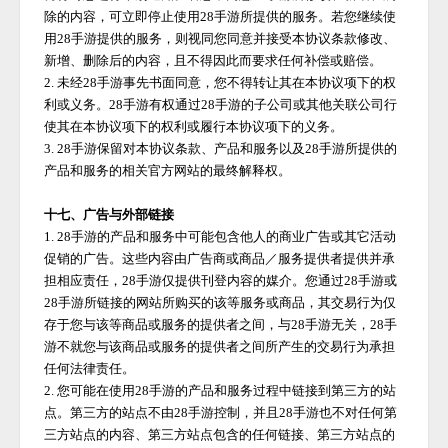
除的内容，可立即停止使用
28手游
所提供的服务。若您继续使
用
28手游
提供的服务，则视同您同意并接受本协议条款修改、
新增、删除后的内容，且不得因此而要求任何补偿或赔偿。
2. 未经
28手游
事先书面同意，您不得转让其在本协议项下的权
利或义务。
28手游
有权通过
28手游
的子公司或其他关联公司行
使其在本协议项下的权利或履行本协议项下的义务。
3.
28手游
保留对本协议条款、产品和服务以及
28手游
所提供的
产品和服务的相关官方网站的最终解释权。
十七、广告与外部链接
1.
28手游
的产品和服务中可能包含他人的商业广告或其它活动
促销的广告。这些内容由广告商或商品／服务提供者提供并承
担相应责任，
28手游
仅提供刊登内容的媒介。您通过
28手游
或
28手游
所链接的网站所购买的该等服务或商品，其交易行为仅
存于您与该等商品或服务的提供者之间，与
28手游
无关，
28手
游
不就您与该商品或服务的提供者之间所产生的交易行为承担
任何法律责任。
2. 您可能在使用
28手游
的产品和服务过程中链接到第三方的站
点。第三方的站点不由
28手游
控制，并且
28手游
也不对任何第
三方站点的内容、第三方站点包含的任何链接、第三方站点的