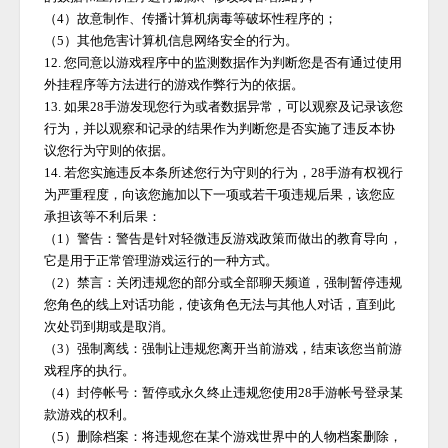
（
4）故意制作、传播计算机病毒等破坏性程序的；
（
5）其他危害计算机信息网络安全的行为。
12. 您同意以游戏程序中的监测数据作为判断您是否有通过使用
外挂程序等方法进行的游戏作弊行为的依据。
13. 如果
28手游
发现您行为或者数据异常，可以观察及记录该您
行为，并以观察和记录的结果作为判断您是否实施了违反本协
议您行为守则的依据。
14. 若您实施违反本条所述您行为守则的行为，
28手游
有权视行
为严重程度，向该您施加以下一项或若干项违规后果，该您应
承担该等不利后果：
（
1）警告：警告是针对轻微违反游戏政策而做出的教育导向，
它是用于正常管理游戏运行的一种方式。
（
2）禁言：关闭违规您的部分或全部聊天频道，强制暂停违规
您角色的线上对话功能，使该角色无法与其他人对话，直到此
次处罚到期或是取消。
（
3）强制离线：强制让违规您离开当前游戏，结束该您当前游
戏程序的执行。
（
4）封停帐号：暂停或永久终止违规您使用
28手游
帐号登录某
款游戏的权利。
（
5）删除档案：将违规您在某个游戏世界中的人物档案删除，