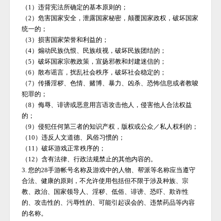
（
1）违背宪法所确定的基本原则的；
（
2）危害国家安全，泄露国家秘密，颠覆国家政权，破坏国家
统一的；
（
3）损害国家荣誉和利益的；
（
4）煽动民族仇恨、民族歧视，破坏民族团结的；
（
5）破坏国家宗教政策，宣扬邪教和封建迷信的；
（
6）散布谣言，扰乱社会秩序，破坏社会稳定的；
（
7）传播淫秽、色情、赌博、暴力、凶杀、恐怖信息或者教唆
犯罪的；
（
8）侮辱、诽谤或恶意用言语攻击他人，侵害他人合法权益
的；
（
9）侵犯任何第三者的知识产权，版权或公众／私人权利的；
（
10）违反人文道德、风俗习惯的；
（
11）破坏游戏正常秩序的；
（
12）含有法律、行政法规禁止的其他内容的。
3. 您的
28手游
帐号名称及游戏中的人物、帮派等名称应当遵守
合法、健康的原则，不允许使用包括但不限于涉及种族、宗
教、政治、国家领导人、淫秽、低俗、诽谤、恐吓、欺诈性
的、攻击性的、污辱性的、可能引起误会的、违禁药品等内容
的名称。