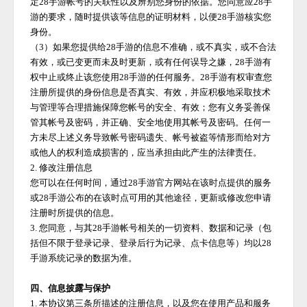
定
28手游
帐号的关联性以及辨别您身份的依据。您同意应
28手
游
的要求，随时提供该等信息的证明材料，以便
28手游
核实您
身份。
（
3）如果您提供给
28手游
的信息不准确，或不真实，或不合法
有效，或已变更而未及时更新，或有任何误导之嫌，
28手游
有
权中止或终止该您使用
28手游
的任何服务。
28手游
有权审查您
注册所提供的身份信息是否真实、有效，并应积极地采取技术
与管理等合理措施保障您帐号的安全、有效；您有义务妥善保
管其帐号及密码，并正确、安全地使用其帐号及密码。任何一
方未尽上述义务导致帐号密码遗失、帐号被盗等情形而给对方
或他人的权利造成损害的，应当承担由此产生的法律责任。
2. 修改注册信息
您可以在任何时间，通过
28手游
官方网站在该时点提供的服务
或
28手游
公布的在该时点可用的其他途径，更新或修改您申请
注册时所提供的信息。
3. 您同意，与其
28手游
帐号相关的一切资料、数据和记录（包
括但不限于登录记录、登录后行为记录、点卡信息等）均以
28
手游
系统记录的数据为准。
四、信息披露与保护
1. 本协议第三条所描述的注册信息，以及您在使用产品和服务