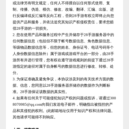
或法律另有明文规定，任何人不得擅自以任何形式使用、复
制、传播、伪造、模仿、修改、改编、翻译、汇编、出版、进
行反编译或反汇编等反向工程，否则
28手游
有权立即终止向您
提供产品和服务，并依法追究其知识产权侵权责任，要求您赔
偿
28手游
的一切损失。
2. 您在使用产品和服务过程中产生并储存于
28手游
服务器中的
任何数据信息（包括但不限于帐号数据信息、角色数据信息、
等级物品数据信息等，但您的姓名、身份证号、电话号码等个
人身份数据信息除外）属于游戏或游戏平台的一部分，由
28手
游
所有并进行管理，您有权在遵守游戏规则的前提下通过
28手
游
指定的途径对属于自身帐号的数据信息进行修改、转移、处
分。
3. 为保证准确及避免争议，本协议涉及到的有关技术方面的数
据、信息，您同意以
28手游
服务器所储存的数据作为判断标
准。
28手游
保证该数据的真实性。
4. 如果有任何关于可能侵犯知识产权的问题或投诉，请通过300
8070985@qq.com向我们发送电子邮件，明确指出被指控的产
品和其侵犯的权利。(此邮箱地址仅用于知识产权和法律问题。
其他请求可能得不到响应。