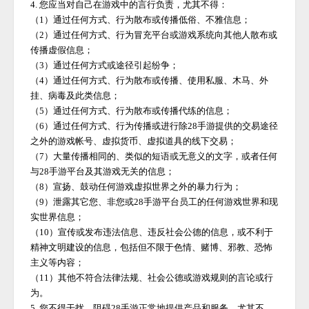
4. 您应当对自己在游戏中的言行负责，尤其不得：
（
1）通过任何方式、行为散布或传播低俗、不雅信息；
（
2）通过任何方式、行为冒充平台或游戏系统向其他人散布或
传播虚假信息；
（
3）通过任何方式或途径引起纷争；
（
4）通过任何方式、行为散布或传播、使用私服、木马、外
挂、病毒及此类信息；
（
5）通过任何方式、行为散布或传播代练的信息；
（
6）通过任何方式、行为传播或进行除
28手游
提供的交易途径
之外的游戏帐号、虚拟货币、虚拟道具的线下交易；
（
7）大量传播相同的、类似的短语或无意义的文字，或者任何
与
28手游
平台及其游戏无关的信息；
（
8）宣扬、鼓动任何游戏虚拟世界之外的暴力行为；
（
9）泄露其它您、非您或
28手游
平台员工的任何游戏世界和现
实世界信息；
（
10）宣传或发布违法信息、违反社会公德的信息，或不利于
精神文明建设的信息，包括但不限于色情、赌博、邪教、恐怖
主义等内容；
（
11）其他不符合法律法规、社会公德或游戏规则的言论或行
为。
5. 您不得干扰、阻碍
28手游
正常地提供产品和服务，尤其不