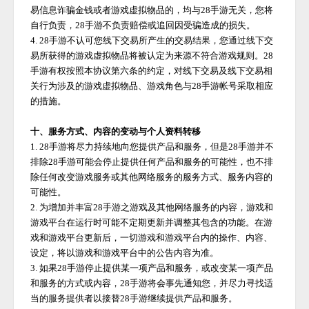
易信息诈骗金钱或者游戏虚拟物品的，均与
28手游
无关，您将
自行负责，
28手游
不负责赔偿或追回因受骗造成的损失。
4.
28手游
不认可您线下交易所产生的交易结果，您通过线下交
易所获得的游戏虚拟物品将被认定为来源不符合游戏规则。
28
手游
有权按照本协议第六条的约定，对线下交易及线下交易相
关行为涉及的游戏虚拟物品、游戏角色与
28手游
帐号采取相应
的措施。
十、服务方式、内容的变动与个人资料转移
1.
28手游
将尽力持续地向您提供产品和服务，但是
28手游
并不
排除
28手游
可能会停止提供任何产品和服务的可能性，也不排
除任何改变游戏服务或其他网络服务的服务方式、服务内容的
可能性。
2. 为增加并丰富
28手游
之游戏及其他网络服务的内容，游戏和
游戏平台在运行时可能不定期更新并调整其包含的功能。在游
戏和游戏平台更新后，一切游戏和游戏平台内的操作、内容、
设定，将以游戏和游戏平台中的公告内容为准。
3. 如果
28手游
停止提供某一项产品和服务，或改变某一项产品
和服务的方式或内容，
28手游
将会事先通知您，并尽力寻找适
当的服务提供者以接替
28手游
继续提供产品和服务。