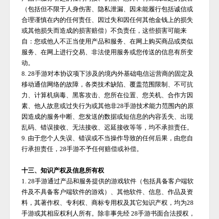
（包括但不限于人身伤害、隐私泄漏、因未能履行包括诚信或
合理谨慎在内的任何责任、因过失和因任何其他金钱上的损失
或其他损失而造成的损害赔偿）不负责任，这些损害可能来
自：您或他人不正当使用产品和服务、在网上购买商品或类似
服务、在网上进行交易、非法使用服务或您传送的信息有所变
动。
8.
28手游
对本协议项下涉及的境内外基础电信运营商的固定及
移动通信网络的故障，各类技术缺陷、覆盖范围限制、不可抗
力、计算机病毒、黑客攻击、您所在位置、您关机、合作方因
素、他人故意或过失行为或其他非
28手游
技术能力范围内的原
因造成的服务中断、您发送的数据或短信息的内容丢失、出现
乱码、错误接收、无法接收、迟延接收等等，均不承担责任。
9. 由于您个人失误、错误或不当操作导致的任何后果，由您自
行承担责任，
28手游
不予任何赔偿或补偿。
十三、知识产权及信息所有权
1.
28手游
通过产品和服务提供的游戏软件（包括具备客户端软
件及不具备客户端软件的游戏）、其他软件、信息、作品及资
料，其著作权、专利权、商标专用权及其它知识产权，均为
28
手游
或其相应权利人所有。除非事先经
28手游
书面合法授权，