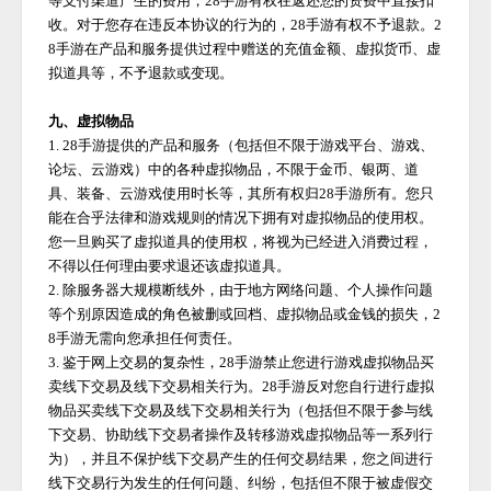
等支付渠道产生的费用，
28手游
有权在返还您的资费中直接扣
收。对于您存在违反本协议的行为的，
28手游
有权不予退款。
2
8手游
在产品和服务提供过程中赠送的充值金额、虚拟货币、虚
拟道具等，不予退款或变现。
九、虚拟物品
1.
28手游
提供的产品和服务（包括但不限于游戏平台、游戏、
论坛、云游戏）中的各种虚拟物品，不限于金币、银两、道
具、装备、云游戏使用时长等，其所有权归
28手游
所有。您只
能在合乎法律和游戏规则的情况下拥有对虚拟物品的使用权。
您一旦购买了虚拟道具的使用权，将视为已经进入消费过程，
不得以任何理由要求退还该虚拟道具。
2. 除服务器大规模断线外，由于地方网络问题、个人操作问题
等个别原因造成的角色被删或回档、虚拟物品或金钱的损失，
2
8手游
无需向您承担任何责任。
3. 鉴于网上交易的复杂性，
28手游
禁止您进行游戏虚拟物品买
卖线下交易及线下交易相关行为。
28手游
反对您自行进行虚拟
物品买卖线下交易及线下交易相关行为（包括但不限于参与线
下交易、协助线下交易者操作及转移游戏虚拟物品等一系列行
为），并且不保护线下交易产生的任何交易结果，您之间进行
线下交易行为发生的任何问题、纠纷，包括但不限于被虚假交