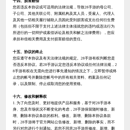
十四、损害赔偿
您若违反本协议或可适用的法律法规，导致
28手游
的母公司、
子公司、其他关联公司、附属机构及其人员，受雇人、代理人
及其他一切相关履行辅助人员因此受到损害或支出任何衍生费
用（包括但不限于支付上述法律主体须就您的违约或违法行为
所进行的一切辩护或索偿诉讼及相关和解之法律费用），您应
承担补偿相关费用及支付损害赔偿的责任。
十五、协议的终止
您应遵守本协议及有关法律法规的规定。
28手游
有权判断您是
否违反本协议。若
28手游
认定您违反本协议或任何法律法规，
2
8手游
有权在无需向您进行事先通知的情况之下，立即暂停或终
止您的帐号并删除您帐号中的所有相关资料、档案及任何记
录，以及限制、停止或取消您的使用资格。
十六、修改和解释权
1. 为了向您及时、更好地提供产品和服务，基于对
28手游
本
身、您及市场状况不断变化的考虑，
28手游
保留随时修改、新
增、删除本协议条款的权利。修改、新增、删除本协议条款
时，
28手游
将于官方网站公告修改、新增、删除的事实，而不
另行对您进行个别通知。若您不同意
28手游
所修改、新增、删