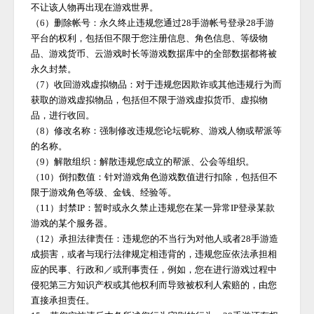
不让该人物再出现在游戏世界。
（
6）删除帐号：永久终止违规您通过
28手游
帐号登录
28手游
平台的权利，包括但不限于您注册信息、角色信息、等级物
品、游戏货币、云游戏时长等游戏数据库中的全部数据都将被
永久封禁。
（
7）收回游戏虚拟物品：对于违规您因欺诈或其他违规行为而
获取的游戏虚拟物品，包括但不限于游戏虚拟货币、虚拟物
品，进行收回。
（
8）修改名称：强制修改违规您论坛昵称、游戏人物或帮派等
的名称。
（
9）解散组织：解散违规您成立的帮派、公会等组织。
（
10）倒扣数值：针对游戏角色游戏数值进行扣除，包括但不
限于游戏角色等级、金钱、经验等。
（
11）封禁IP：暂时或永久禁止违规您在某一异常IP登录某款
游戏的某个服务器。
（
12）承担法律责任：违规您的不当行为对他人或者
28手游
造
成损害，或者与现行法律规定相违背的，违规您应依法承担相
应的民事、行政和／或刑事责任，例如，您在进行游戏过程中
侵犯第三方知识产权或其他权利而导致被权利人索赔的，由您
直接承担责任。