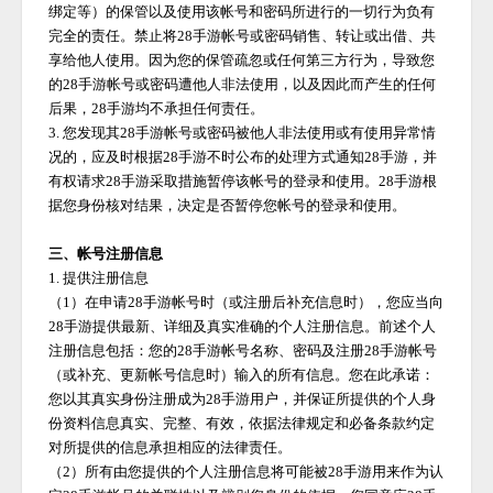
绑定等）的保管以及使用该帐号和密码所进行的一切行为负有
完全的责任。禁止将
28手游
帐号或密码销售、转让或出借、共
享给他人使用。因为您的保管疏忽或任何第三方行为，导致您
的
28手游
帐号或密码遭他人非法使用，以及因此而产生的任何
后果，
28手游
均不承担任何责任。
3. 您发现其
28手游
帐号或密码被他人非法使用或有使用异常情
况的，应及时根据
28手游
不时公布的处理方式通知
28手游
，并
有权请求
28手游
采取措施暂停该帐号的登录和使用。
28手游
根
据您身份核对结果，决定是否暂停您帐号的登录和使用。
三、帐号注册信息
1. 提供注册信息
（
1）在申请
28手游
帐号时（或注册后补充信息时），您应当向
28手游
提供最新、详细及真实准确的个人注册信息。前述个人
注册信息包括：您的
28手游
帐号名称、密码及注册
28手游
帐号
（或补充、更新帐号信息时）输入的所有信息。您在此承诺：
您以其真实身份注册成为
28手游
用户，并保证所提供的个人身
份资料信息真实、完整、有效，依据法律规定和必备条款约定
对所提供的信息承担相应的法律责任。
（
2）所有由您提供的个人注册信息将可能被
28手游
用来作为认