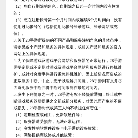
（
2）您自行删除的角色，自删除之日起一定时间内没有恢复
的；
（
3）您在注册帐号第一个月时间内或连续6个月时间内，没有
使用过此帐号的（包括使用此帐号登录游戏、登录网站或充
值）。
3. 关于
28手游
所提供的不同产品和服务注销角色的具体条件，
请参见各个产品和服务的具体规定，或相关产品和服务的官方
网站上的具体规定。
4. 为了保障游戏及游戏平台网站和服务器的正常运行，
28手游
需要定期或不定期对游戏及游戏平台网站和服务器进行停机维
护，或针对突发事件进行紧急停机维护。因上述情况而造成的
正常服务中断、中止，您予以理解并同意，
28手游
则有义务尽
力避免服务中断并将中断时间限制在最短时间内。
5. 发生下列情形之一时，
28手游
有权不经提前通知，终止或中
断游戏服务器所提供之全部或部分服务，对因此而产生的不便
或损失，
28手游
对您或第三人均不承担任何责任：
（
1）定期检查或施工，更新软硬件等；
（
2）服务器遭受损害，无法正常运作；
（
3）突发性的软硬件设备与电子通信设备故障；
（
4）网络提供商线路或其他故障；