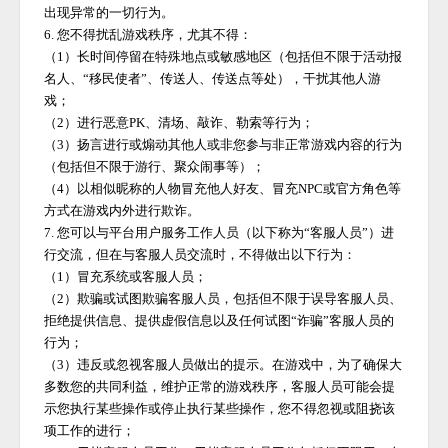
出现异常的一切行为。
6. 您不得扰乱游戏秩序，尤其不得：
（
1）长时间停留在特殊地点或敏感地区（包括但不限于活动报
名人、“移民使者”、传送人、传送点等处），干扰其他人游
戏；
（
2）进行恶意PK、清场、敲诈、勒索等行为；
（
3）扬言进行或煽动其他人或非您参与非正常游戏内容的行为
（包括但不限于游行、聚众闹事等）；
（
4）以相似昵称的人物冒充他人好友、冒充NPC或官方角色等
方式在游戏内外进行欺诈。
7. 您可以与平台用户服务工作人员（以下称为“客服人员”）进
行交流，但在与客服人员交流时，不得做出以下行为：
（
1）冒充系统或客服人员；
（
2）欺骗或试图欺骗客服人员，包括但不限于误导客服人员、
拒绝提供信息、提供虚假信息以及任何试图“诈骗”客服人员的
行为；
（
3）违反或忽视客服人员做出的提示。在游戏中，为了确保大
多数您的共同利益，维护正常的游戏秩序，客服人员可能会提
示您执行某些操作或停止执行某些操作，您不得忽视或阻挠该
项工作的进行；