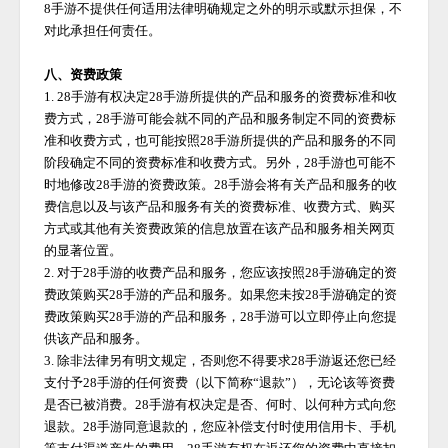
8手游
不提供任何适用法律明确规定之外的明示或默示担保，不
对此承担任何责任。
八、资费政策
1.
28手游
有权决定
28手游
所提供的产品和服务的资费标准和收
费方式，
28手游
可能会就不同的产品和服务制定不同的资费标
准和收费方式，也可能按照
28手游
所提供的产品和服务的不同
阶段确定不同的资费标准和收费方式。另外，
28手游
也可能不
时地修改
28手游
的资费政策。
28手游
会将有关产品和服务的收
费信息以及与该产品和服务有关的资费标准、收费方式、购买
方式或其他有关资费政策的信息放置在该产品和服务相关网页
的显著位置。
2. 对于
28手游
的收费产品和服务，您应该按照
28手游
确定的资
费政策购买
28手游
的产品和服务。如果您未按
28手游
确定的资
费政策购买
28手游
的产品和服务，
28手游
可以立即停止向您提
供该产品和服务。
3. 除非法律另有明文规定，否则您不得要求
28手游
返还您已经
支付予
28手游
的任何资费（以下简称
“退款”），无论该等资费
是否已被消费。
28手游
有权决定是否、何时、以何种方式向您
退款。
28手游
同意退款的，您应补偿支付时使用信用卡、手机