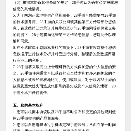
（
6）根据本协议其他条款的规定，
28手游
认为确有必要披露您
信息的其他情况。
5. 为了向您正常地提供产品和服务，
28手游
可能需要向
28手游
的技术服务商、
28手游
的关联公司或其他第三方传送部分您信
息，在这些第三方承诺其将承担至少与
28手游
同等的保密义务
的前提下，
28手游
将向这些第三方传送您信息，您对此予以理
解和同意。
6. 在不透露单个您隐私资料的前提下，
28手游
有权对整个您信
息数据库进行技术分析并对已进行分析、整理后的您数据库进
行商业上的利用。
7.
28手游
将采取商业上合理可行的方式保护您的个人信息的安
全。
28手游
使用通常可以获得的安全技术和程序来保护您的个
人信息不被未经授权地访问、使用或泄漏。对于非因
28手游
的
故意及重大过失而造成您帐号的丢失或您个人信息的泄密，
28
手游
不承担任何责任。
五、您的基本权利
1. 您可以根据本协议以及
28手游
不时公布和变更的其他规则使
用
28手游
提供的产品和服务。
2. 您可以自愿选择通过手机绑定
28手游
账号，从而在第一时间