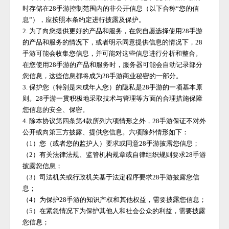
时存储在
28手游
控制范围内的非公开信息（以下合称
“您的信
息”），应按照本条约定进行披露及保护。
2. 为了向您提供更好的产品和服务，在您自愿选择使用
28手游
的产品和服务的情况下，或者明示同意提供信息的情况下，
28
手游
可能会收集您信息，并可能对这些信息进行分析和整合。
在您使用
28手游
的产品和服务时，服务器可能会自动记录部分
您信息，这些信息都将成为
28手游
商业秘密的一部分。
3. 保护您（特别是未成年人您）的隐私是
28手游
的一项基本原
则。
28手游
一贯积极地采取技术与管理等方面的合理措施保障
您信息的安全、保密。
4. 除本协议第四条第4款所列六项情形之外，
28手游
保证不对外
公开或向第三方披露、提供您信息。六项除外情形如下：
（
1）您（或者您的监护人）要求或同意
28手游
披露您信息；
（
2）有关法律法规、监管机构规章或自律组织规则要求
28手游
披露您信息；
（
3）司法机关或行政机关基于法定程序要求
28手游
披露您信
息；
（
4）为保护
28手游
的知识产权和其他权益，需要披露您信息；
（
5）在紧急情况下为保护其他人和社会公众的利益，需要披露
您信息；