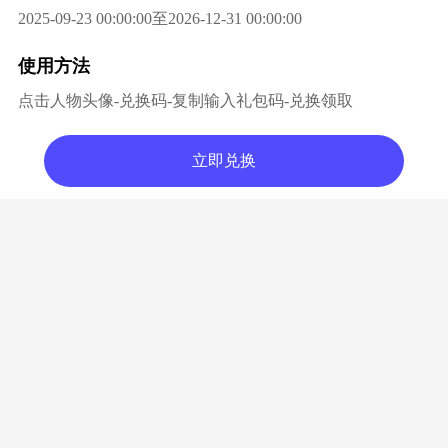
2025-09-23 00:00:00至2026-12-31 00:00:00
使用方法
点击人物头像-兑换码-复制输入礼包码-兑换领取
立即兑换