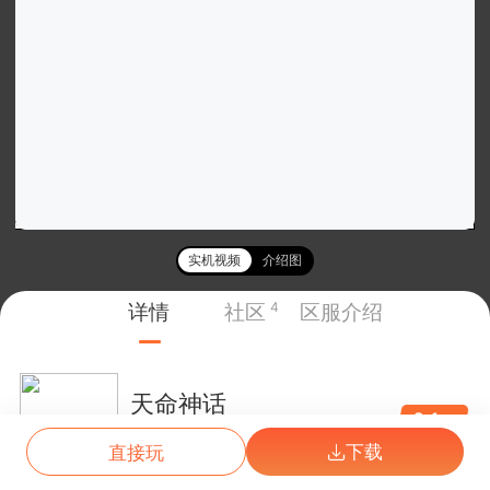
实机视频
介绍图
详情
社区
4
区服介绍
天命神话
0.1
折
01/26
双线50区
下载
直接玩