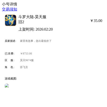
小号详情
交易须知
斗罗大陆-昊天服
￥35.00
旧2
上架时间: 2026:02:20
卖家描述:
家里有急事，急出最低价了
已消费:
￥8753.00
区 服:
昊天9674服
角 色:
苏飞言
游戏截图: