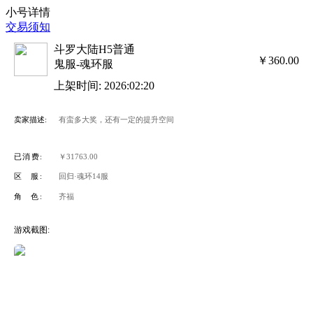
小号详情
交易须知
斗罗大陆H5普通
￥360.00
鬼服-魂环服
上架时间: 2026:02:20
卖家描述:
有蛮多大奖，还有一定的提升空间
已消费:
￥31763.00
区 服:
回归·魂环14服
角 色:
齐福
游戏截图: