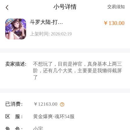
小号详情
交易须知
斗罗大陆-打金版老板服
￥130.00
上架时间: 2026:02:19
卖家描述:
不想玩了，目前是神官，真身基本上两三
阶，还有几个大奖，主要要是我懒得截屏
了
已消费:
￥12163.00
区 服:
黄金爆爽·魂环54服
角 色:
小宇