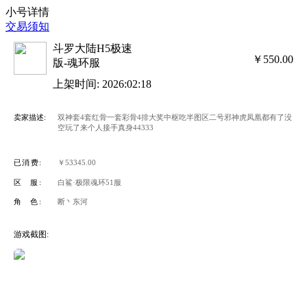
小号详情
交易须知
斗罗大陆H5极速
￥550.00
版-魂环服
上架时间: 2026:02:18
卖家描述:
双神套4套红骨一套彩骨4排大奖中枢吃半图区二号邪神虎凤凰都有了没
空玩了来个人接手真身44333
已消费:
￥53345.00
区 服:
白鲨·极限魂环51服
角 色:
断丶东河
游戏截图: