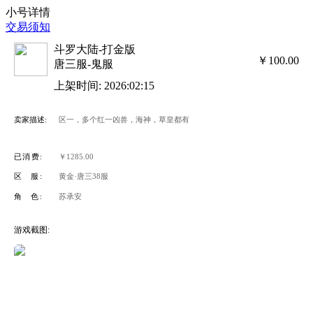
小号详情
交易须知
斗罗大陆-打金版
￥100.00
唐三服-鬼服
上架时间: 2026:02:15
卖家描述:
区一，多个红一凶兽，海神，草皇都有
已消费:
￥1285.00
区 服:
黄金·唐三38服
角 色:
苏承安
游戏截图: