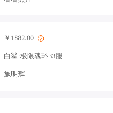
￥1882.00
白鲨·极限魂环33服
施明辉