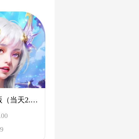
斗罗大陆H5极速版（当天2.5折）-魂环服
.00
9