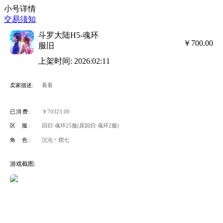
小号详情
交易须知
斗罗大陆H5-魂环
￥700.00
服旧
上架时间: 2026:02:11
卖家描述:
看看
已消费:
￥70323.00
区 服:
回归·魂环25服(原回归·魂环2服)
角 色:
沉沦丶熠七
游戏截图: