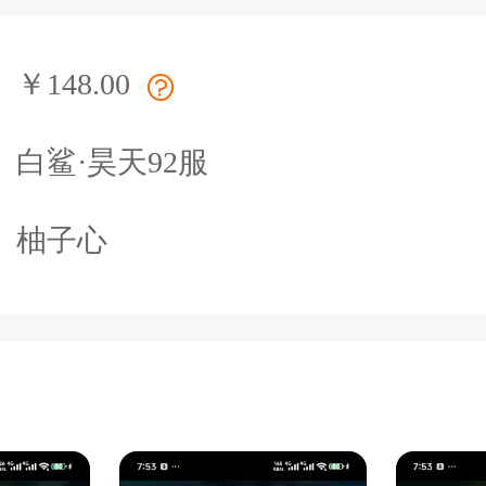
￥148.00
白鲨·昊天92服
柚子心