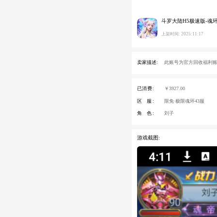
斗罗大陆H5极速版-魂
上架时间: 2025:11:17
卖家描述:
此账号为官方回收福利账
已消费:
￥3927.00
区 服:
限免·极限魂环43服
角 色:
刘子
游戏截图: