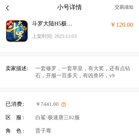
小号详情
交易须知
斗罗大陆H5极速鬼服
￥120.00
上架时间: 2025:11:03
卖家描述:
一套修罗，一套草皇，有大奖，还有点钻
石，开服一百多天，有凶兽环，v9
已消费:
￥7441.00
区 服:
白鲨·极速唐三82服
角 色:
晋子骞