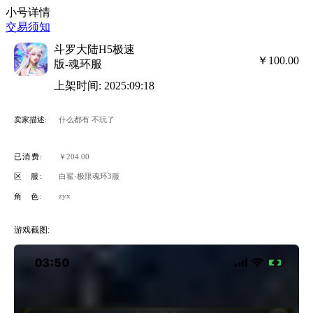
小号详情
交易须知
斗罗大陆H5极速
￥100.00
版-魂环服
上架时间: 2025:09:18
卖家描述:
什么都有 不玩了
已消费:
￥204.00
区 服:
白鲨·极限魂环3服
zyx
角 色:
游戏截图: