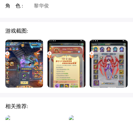
角 色:
黎华俊
游戏截图:
相关推荐: