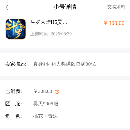
小号详情
交易须知
斗罗大陆H5昊天服-5
￥300.00
上架时间: 2025:08:30
卖家描述:
真身44444大奖满凶兽满30亿
已消费:
￥308.00
区 服:
昊天9905服
角 色:
桃花丶青沫