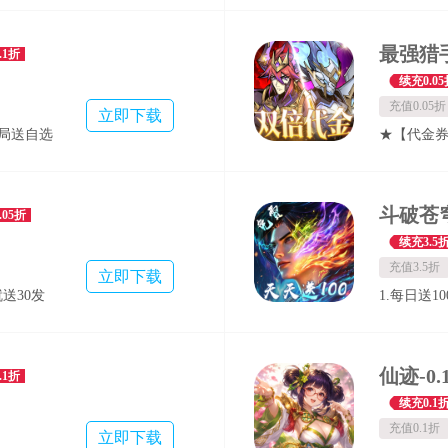
级提升、
4.首充即
量奖励；
100元真充
爆率全面
.1折
落，内置
续充0.05
玩法，自
充值0.05折
立即下载
，散人无
开局送自选
★【代金
松变强
金，每一分
商城】全
海量资源无
.05折
6480天
续充3.5
领取648
充值3.5折
立即下载
再赢648
送30发
1.每日送
再获648
充玩法来
场充值首续
局】起步即
，福利遥
物价。 2
械神、限定
20星机
券！还有
.1折
★【首日
0000
双倍返还代
续充0.1
神直升9星
增幅，免
无吞炎、净
充值0.1折
天，即可
立即下载
送20星
得！ 4.