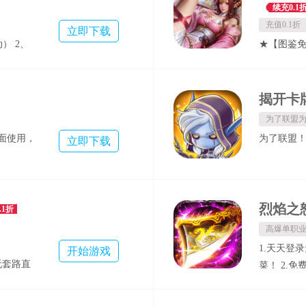
登录领64
续充0.1
卡！永久生
充值0.1折
立即下载
飞，在线
） 2、
★【图鉴
【7日0元
美皮肤免
个五系武将
即花即返
VIP10
【资源爆核
★【千元
3000%
★【千抽
为了联盟
特权】狂揽
★【七日
面使用，
为了联盟
立即下载
★【后缀说
.1折
高爆单职
1.天天登
开始游戏
无套路直
菜！ 2.
永久买
典零元购
断，畅玩
货币白漂！