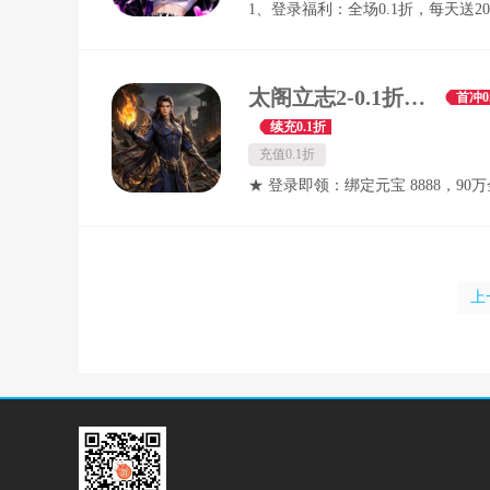
1、登录福利：全场0.1折，每天送20
金刚，顶级伙伴免费养成！ 【百万
果！ 2、七日目标：免费领5星英雄
欢福利放送，免费送100万元充值，
送皮肤！ 3、创角福利：女帝创角
手软！ 【新服专属】新服活动送200
多好礼等你来！ 4、每日签到：超
太阁立志2-0.1折风起战国-绿色服
首冲0
券，诚意拉满绝无套路！ 【买断资
天领，畅爽游玩！ 5、等级礼包：
续充0.1折
资源卡助力，购买1次直接躺平，彻
更有等级礼包免费送！
充值0.1折
复氪金！
★ 登录即领：绑定元宝 8888，90
1000元充值卡，助你开启畅快游戏之
超级首充：送绝版红色武器，炫酷
成为全服焦点！搭配顶级时装，颜
在线。海量军功装，助你瞬间登顶
上
敌！累计充值还有更多珍稀道具，
不是梦！ ★ 7天狂欢，豪华盛宴：
装、倾世美人、珍稀坐骑，元宝拿到
每日签到，惊喜不断：得坐骑升星丹，
性极品手镯 ★ 商城焕新，全民狂
包全面升级，价格亲民，福利满满
位玩家，无论氪金与否，都能享受