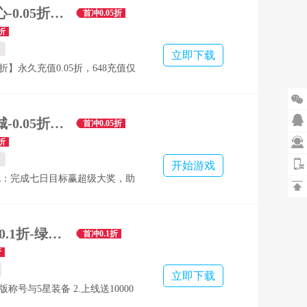
意满满！ 4.装专属富裕海量特殊
奥图核心-0.05折高返代金免肝
首冲0.05折
超强战力体系！ 5.玩法丰富，简
折
上手无套路，主打玩的爽！
立即下载
5折】永久充值0.05折，648充值仅
； 【每日送代金】每天登陆即可领取

现金券，购买游戏内一切礼包；

包】游戏内即可获取大量充值红
不朽之城-0.05折开局送自选金将-混服
首冲0.05折
获得丰富货币和VIP经验； 【七

折
轻松领取千万战力礼包，打怪升
开始游戏
步； 【探索冒险】卡通风格画
礼：完成七日目标赢超级大奖，助

丰富，场景细腻，为玩家呈现一个
军 开局送福利：顶级自选金将、
冒险世界；
、神装随机箱（邮箱内领取） 累
：累积八天送不同红将、海量绑
逆天纪-0.1折-绿色服
首冲0.1折
选装备箱 等级突破礼：升级送材
折
源送不停 签到领真充：每日签到
立即下载
卡，连续签到更有惊喜大奖
版称号与5星装备 2.上线送10000
 3.八天登录送20星最强辅助英雄