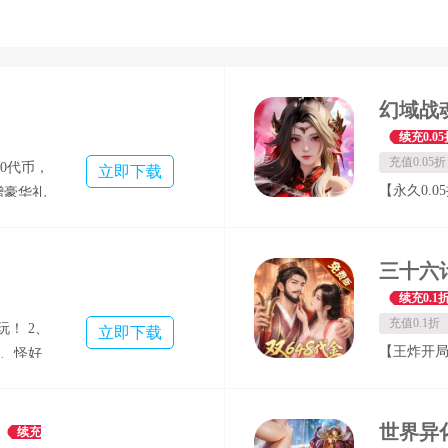
续充0.05
充值0.05折
0代币，
立即下载
【永久0.0
赠豪华礼
利更多； 
角签到送
吒】，限定
自动升
领千元真充
，解放双
券； 【代
领充值
续充0.1
都能领取超
：极品装
充值0.1折
！ 2、
立即下载
成主线送毕
高爆率：
【王炸开局
3、怪好
戬】； 【
量元宝，开
种活动，
唤道具；
抽】登录领
，公会攻
松拿榜首，
续充