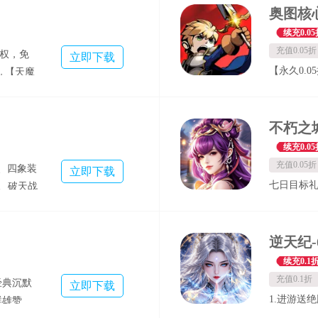
狂飙无上
具，福利诚
属性，打造
续充0.05
单直接，
充值0.05折
特权，免
立即下载
【永久0.0
 【天魔
需3.24
抽取一
折前游戏
】 杀怪就
【真充红
有称号、
包，使用后
 所有实物
续充0.05
日福利】
，白嫖累
充值0.05折
、四象装
立即下载
级，快人一
高爆率、画
七日目标
3、破天战
面，色彩
力速成扫千
龙血狂！
梦幻般的
百抽招募令
刺客，幽
登领红将
，帝道争
元、天虎自
续充0.1
料，丰厚资
充值0.1折
经典沉默
立即下载
直领真充
1.进游送绝
群雄赞
高级抽奖券