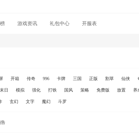
榜
游戏资讯
礼包中心
开服表
屏
开箱
传奇
996
卡牌
三国
正版
割草
仙侠
末日
模拟
强化
打铁
国风
策略
免费版
放置
养
作
玄幻
文字
魔幻
斗罗
预告