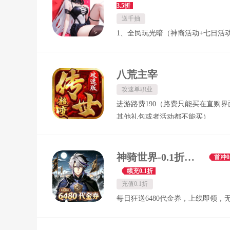
3.5折
送千抽
1、全民玩光暗（神裔活动+七日活动
登录送千抽（每天登陆领） 3、精
费送（七日签到送皮肤）
八荒主宰
攻速单职业
进游路费190（路费只能买在直购界
其他礼包或者活动都不能买）
神骑世界-0.1折风起三国买断版-绿色服
首冲0
续充0.1折
充值0.1折
每日狂送6480代金券，上线即领，
接花！ 实付累充30元，代金券福利
断！ 实付累充98元，解锁真・全买