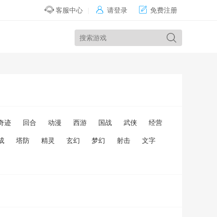


客服中心
|
请登录
免费注册
奇迹
回合
动漫
西游
国战
武侠
经营
成
塔防
精灵
玄幻
梦幻
射击
文字