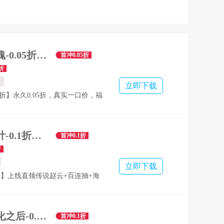
幻域战魂-0.05折代金毕业版-混服
首冲0.05折
折
立即下载
5折】永久0.05折，真实一口价，福
【创角送礼】VIP经验，神将【哪
装扮等； 【签到送充】七日签到
红包，每日上线直送6480代金
三十六计-0.1折三国谋战免费版-混服
首冲0.1折
金返利】全新福利，累计充值每天
折
值代金券返利； 【满星神将】完
立即下载
业满星神将-丹江口话事人【杨
】上线直领传说赵云+百连抽+海
千抽大奖】累计征战获取1000张召
局即巅峰，爽感拉满！ 【百日万
百抽，连登100天送10000抽，轻
抽卡不用愁！ 【万充狂欢】每日
世界异化之后-0.1折登陆送全图鉴-混服
首冲0.1折