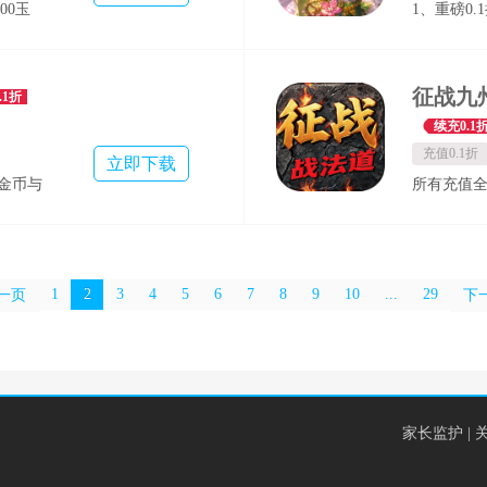
00玉
1、重磅0.
充值】狂
资源。
，登录就
6480代金
资源点到
就送，超
3000元买
0元代金
强英雄天
买断，一
.1折
源】无限
等级达标
续充0.1
底告别重
充值0.1折
立即下载
万金币与
所有充值全
旅！ ★
升级vip
外观让你
值实力双
，无人能
1
2
3
4
5
6
7
8
9
10
...
29
一页
下
战力飙升
极品红
手软 ★
 4 属
欢：商城礼
家长监护
|
！让每一
顶级游戏