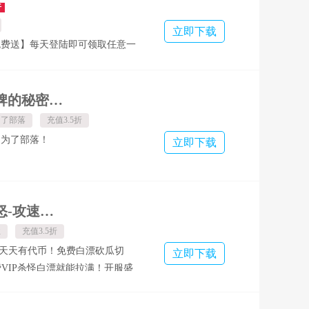
8充值卡，每月累计送10000元充值
折
效！ 【双将福利】登录送传说张
立即下载
再送五星赵云，顶级神将零门槛！
免费送】每天登陆即可领取任意一
购】一键触发0元购特权，连享7日
 ★【新手福利】创角直升
等额代金，更送绝世神抽好礼！
！ ★【万元红包】升级领万元红包！
】0.1折享全局资源最高可暴涨
真充】签到免费送千元真充卡！
揭开卡牌的秘密-天天送真充-内置0.1折
倍，同时解锁国库资源自由！ 【打金
免费送】千抽豪礼，抽卡抽不停！
为了部落
充值3.5折
无限招募券+满级红将自选+传说
豪礼】登录送超强前排武将！
！为了部落！
立即下载
明】首充、续充统统0.1折！
烈焰之怒-攻速专属日送代币
业
充值3.5折
录天天有代币！免费白漂砍瓜切
立即下载
免费VIP杀怪白漂就能拉满！开服盛
，炫酷装扮，大额红包，炸裂属性
 3.武侠宝库每日抽取海量超强道