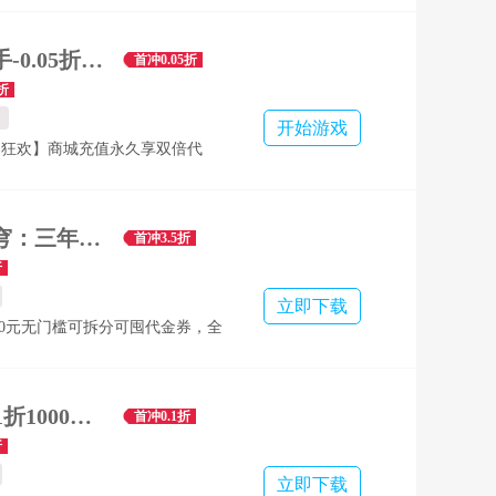
送最强全体攻击英雄 5.签到每日送
卡
最强猎手-0.05折6480双倍代金-混服
首冲0.05折
折
开始游戏
券狂欢】商城充值永久享双倍代
钱都翻倍花，畅玩无忧 ★【买断
新买断商城登场，购买终身解锁，
限领取，养成极致自由 ★【免费
斗破苍穹：三年之约-3.5折免费版
首冲3.5折
天领】零门槛无限制，每日登录直接
折
0不限时可拆分永久代金券 ★【活跃
立即下载
0】激活战令，完成每日活跃任务，
100元无门槛可拆分可囤代金券，全
0代金券，享双倍快乐 ★【众神开
3.5折，充值比例1:10，全场常规
众神，创角即领5星众神核心・机
.新增打金玩法，每天兑换海量代金
尊享称号、VIP5特权与百连抽
极品异火自选兑换，打金特权开通
仙迹-0.1折1000买断版-混服
首冲0.1折
在线】仅需在线，众神核心・机械
金券！ 3.开局就送异火福袋，虚
折
 ★【7日成神之路】连续登录7
莲妖火‌等极品异火全可开福袋获
免费将机械神升至十
立即下载
线下返利福利多多！在线登录拿海量