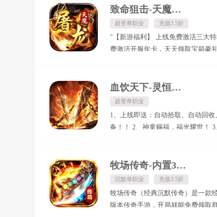
无压力！ 开箱即爆极品神装，战力
致命狙击-天魔屠龙福利版
限
超变单职业
充值3.5折
"【新游福利】 上线免费激活三大
费激活开服年卡，天天领取宝箱豪礼
之路】 天魔送豪礼，每天上线免费
次，获得强力专属装备 【杀怪福利
能抽奖，大量经验、货币，跟有稀
血饮天下-灵恒踏雪免费版
光环、时装免费领取 【实付回收】
超变单职业
任意怪物均有爆出，轻松白嫖灵符
1、上线即送：自动拾取、自动回收
充 【单职业沉默专属】 低消费、
备！！ 2、神童赐福，福光耀世！ 
质精美、玩法新颖、白嫖通关"
神，龙游烈斩！ 4、狂血斗尊，双
5、裂地蛮王，北风怒蛮！ 6、幽冥
影神匿！ 7、王者沙城，无限荣耀
牧场传奇-内置3折经典沉默传奇
锋，融雪恒生！
沉默单职业
充值3.5折
牧场传奇（经典沉默传奇）是一款
版本传奇手游，开局就能免费领取