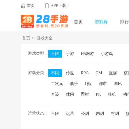
|
|

首页
APP下载
首页
游戏库
排行
首页
>
游戏大全
游戏类型：
不限
手游
H5网游
小游戏
游戏分类：
不限
传世
RPG
GM
竖屏
横
二次元
战争
Q版
都市
国风
奇迹
休闲
即时
PK
挂机
动
运营状态：
不限
运营
公测
内测
封测