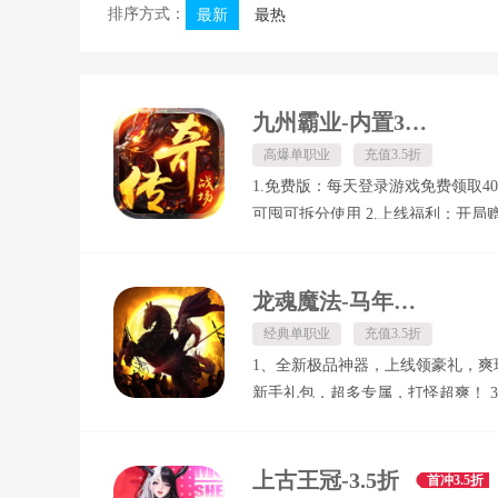
排序方式：
最新
最热
九州霸业-内置3折天天送400代币
高爆单职业
充值3.5折
1.免费版：每天登录游戏免费领取40
可囤可拆分使用 2.上线福利：开局
包，属性大幅提升 3.真充福利：创
真充卡，激活商城积分累充活动 4.
级：免费泡点自动升级，不肝不氪
龙魂魔法-马年散人专属
手 5.百万货币：零氪玩传奇，打怪
经典单职业
充值3.5折
卡、百万元宝、沉默币 6.超值回收
1、全新极品神器，上线领豪礼，爽玩
备官方回收，万元首爆疯狂送 7.超
新手礼包，超多专属，打怪超爽！ 
所有道具全靠打，小怪也能爆神装
打，装备好打，地图也多！ 4、各
参与即得超多奖励！ 5、攻城热血
沙，紫禁之巅，决出王者
上古王冠-3.5折
首冲3.5折