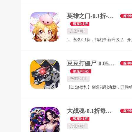
助。游戏福利丰厚，每日在线、等
击杀怪物均可领取元宝、材料等海
完成七日任务可得充值红包，版本
英雄之门-0.1折-绿色服
首冲0
开放，全部装备、材料打怪均可掉
续充0.1折
永久 3 折充值特权。复刻经典沉默
充值0.1折
带刀刀绿毒、沉默斗笠等特色道具
1、永久0.1折，福利全新升级 2、
需氪金也能稳步成长，自由打宝轻
武器 3、签到送豪礼
豆豆打僵尸-0.05折免充版-绿色服
首冲0
续充0.05折
充值0.05折
【进游福利】创角福利焕新，开局就
648免充券！ 【免充玩法】全新免
袭，挂机爆免充券，海量资源0元购
遥领先！ 【20星哥斯拉】新服盛典送
大战魂-0.1折每天送2000-混服
首冲0
械哥斯拉，超级光炮暴揍僵尸！ 【10
续充0.1折
抽】抽卡史诗福利，0.1折百倍奖励
充值0.1折
费送十万抽！ 【20星金刚】登录免费