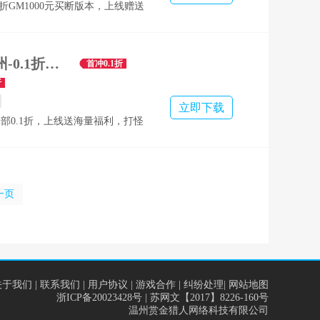
1折GM1000元买断版本，上线赠送
 2、上线即可享受30元10万代金，
断999999999代金 3、全新无限道具
次付费终身享受
征战九州-0.1折均衡战法道-绿色服
首冲0.1折
折
立即下载
部0.1折，上线送海量福利，打怪
一页
关于我们
|
联系我们
|
用户协议
|
游戏合作
|
纠纷处理
|
网站地图
浙ICP备20023428号
| 苏网文【2017】8226-160号
温州赏金猎人网络科技有限公司