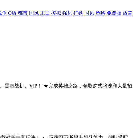
战争
Q版
都市
国风
末日
模拟
强化
打铁
国风
策略
免费版
放置
52、黑鹰战机、VIP！ ★完成英雄之路，领取虎式将魂和大量招
、阵营战等丰富玩法！ 5、玩家可不断提升舰队能力，舰队搭配，