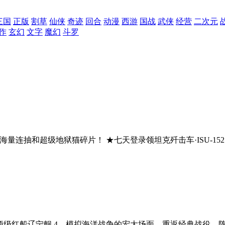
三国
正版
割草
仙侠
奇迹
回合
动漫
西游
国战
武侠
经营
二次元
作
玄幻
文字
魔幻
斗罗
海量连抽和超级地狱猫碎片！ ★七天登录领坦克歼击车·ISU-1
赠送顶级红船辽宁舰 4、模拟海洋战争的宏大场面，重返经典战役