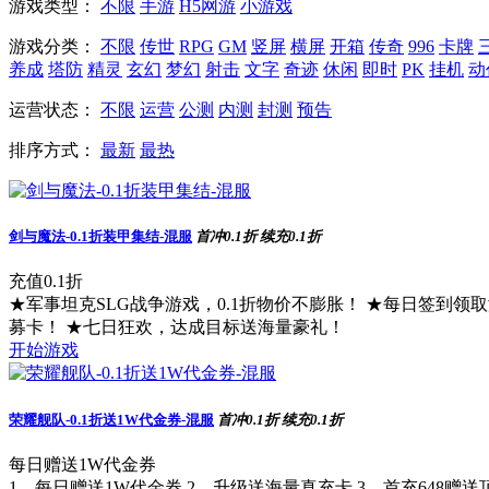
游戏类型：
不限
手游
H5网游
小游戏
游戏分类：
不限
传世
RPG
GM
竖屏
横屏
开箱
传奇
996
卡牌
养成
塔防
精灵
玄幻
梦幻
射击
文字
奇迹
休闲
即时
PK
挂机
动
运营状态：
不限
运营
公测
内测
封测
预告
排序方式：
最新
最热
剑与魔法-0.1折装甲集结-混服
首冲0.1折
续充0.1折
充值0.1折
★军事坦克SLG战争游戏，0.1折物价不膨胀！ ★每日签到领取
募卡！ ★七日狂欢，达成目标送海量豪礼！
开始游戏
荣耀舰队-0.1折送1W代金券-混服
首冲0.1折
续充0.1折
每日赠送1W代金券
1、每日赠送1W代金券 2、升级送海量真充卡 3、首充648