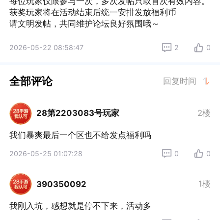
每位玩家仅限参与一次，多次发帖只取首次有效内容。

获奖玩家将在活动结束后统一安排发放福利币

请文明发帖，共同维护论坛良好氛围哦～
2026-05-22 08:58:47
2
0
全部评论
回复时间
28第2203083号玩家
2楼
我们暴爽最后一个区也不给发点福利吗
2026-05-25 01:07:28
0
0
1楼
390350092
我刚入坑，感想就是停不下来，活动多