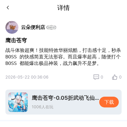
详情
云朵便利店
鹰击苍穹
战斗体验超爽！技能特效华丽炫酷，打击感十足，秒杀 
BOSS 的快感简直无法形容。而且爆率超高，随便打个 
BOSS 都能爆出极品神装，战力飙升不是梦。
2026-05-22 00:36:06
0
0
鹰击苍穹-0.05折武动飞仙-混服
下载
1006人在玩