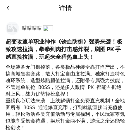
详情
咕咕咕咕
超变攻速单职业神作《铁血防御》强势来袭！极
致攻速拉满，拳拳到肉打击感炸裂，刷图 PK 手
感直接拉满，玩起来全程热血上头！
全场装备无门槛掉落，各类极品神装全靠打怪产出，不
搞商城售卖套路，散人打宝自由度拉满。独家打造特色
魂环系统，造型炫酷颜值拉满，还附带专属强力技能，
不管是单刷抢 BOSS，还是多人激情 PK 都能占据绝
对上风，战力优势轻松拿捏！

重磅良心玩法来袭，上线解锁打金免费直充机制！全地
图所有 BOSS 通通爆直充币，打到就能直接当充值使
用，轻松激活各类充值活动与专属福利，平民玩家零氪
也能享受氪金待遇，娱乐打金两不误，游玩之余还能轻
松创收！
