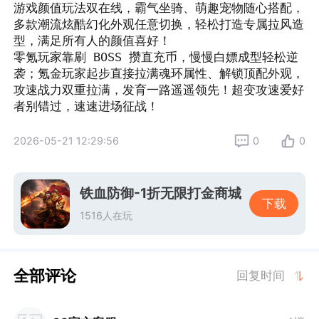
游戏颜值玩法双在线，霸气坐骑、萌趣宠物随心搭配，
多款潮流炫酷幻化外观任意切换，轻松打造专属拉风造
型，满足所有人的颜值喜好！

零氪玩家靠刷 BOSS 攒直充币，慢慢白嫖成型轻松逆
袭；氪金玩家起步直接拉满魂环属性、解锁顶配外观，
攻速战力双重拉满，发育一路遥遥领先！超变攻速爱好
者别错过，速速进场征战！
2026-05-21 12:29:56
0
0
铁血防御-1折无限打金商城
下载
1516人在玩
全部评论
回复时间