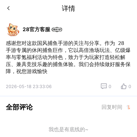
详情
28官方客服
感谢您对这款国风捕鱼手游的关注与分享。作为 28 
手游专属的休闲捕鱼巨作，它以高倍渔场玩法、亿级爆
率与零氪福利活动为特色，致力于为玩家打造轻松解
压、兼具竞技乐趣的捕鱼体验。我们会持续做好服务保
障，祝您游戏愉快
2026-05-18 23:33:06
0
0
全部评论
回复时间
我也是有底线的~