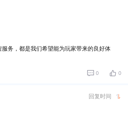
营服务，都是我们希望能为玩家带来的良好体
0
0
回复时间