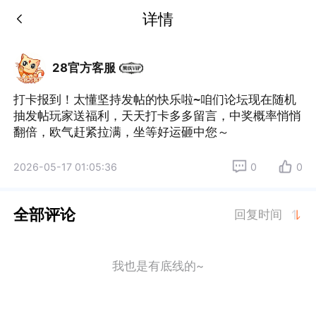
详情
28官方客服
打卡报到！太懂坚持发帖的快乐啦~咱们论坛现在随机
抽发帖玩家送福利，天天打卡多多留言，中奖概率悄悄
翻倍，欧气赶紧拉满，坐等好运砸中您～
2026-05-17 01:05:36
0
0
全部评论
回复时间
我也是有底线的~