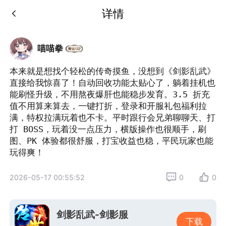
详情
喵喵拳
本来就是想找个轻松的传奇摸鱼，没想到《剑影乱武》
直接给我惊喜了！自动回收功能太贴心了，躺着挂机也
能刷怪升级，不用熬夜爆肝也能稳步发育。3.5 折充
值不用算来算去，一键打折，登录和开服礼包福利拉
满，特权拉满玩着也不卡。平时跟行会兄弟聊聊天、打
打 BOSS，玩着没一点压力，横版操作也很顺手，刷
图、PK 体验都很舒服，打宝收益也稳，平民玩家也能
玩得爽！
2026-05-17 00:55:52
0
0
剑影乱武-剑影服
下载