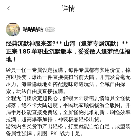
详情
咕咕咕咕
经典沉默神服来袭?** 山河（追梦专属沉默）**
正宗 1.85 单职业沉默版本，妥妥散人追梦绝佳福
地！
经典一怪一专属设定拉满，每件专属都有实用价值，掉
落即质变，爆出一件直接横扫当前大陆，开荒发育毫无
压力。海量隐藏地图搭配趣味奇遇玩法，全域自由探
索，玩法自由度直接拉满。

全程无门槛设定超良心，解锁大陆所需剧情道具全怪物
掉落，绝不卡大陆进度，平民玩家顺畅畅游全版图。开
局半月技能直接免费送，全屏怪物扎堆刷新，刷怪效率
拉满，超高爆率加持，神装极品轻松出货。

游戏内各类货币产出轻松，打宝就能自给自足，成型装
备属性强悍，刷图 PK 战力十足。
