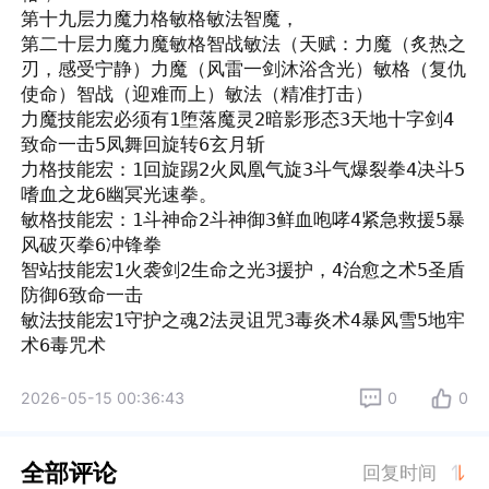
第十九层力魔力格敏格敏法智魔，

第二十层力魔力魔敏格智战敏法（天赋：力魔（炙热之
刃，感受宁静）力魔（风雷一剑沐浴含光）敏格（复仇
使命）智战（迎难而上）敏法（精准打击）

力魔技能宏必须有1堕落魔灵2暗影形态3天地十字剑4
致命一击5凤舞回旋转6玄月斩

力格技能宏：1回旋踢2火凤凰气旋3斗气爆裂拳4决斗5
嗜血之龙6幽冥光速拳。

敏格技能宏：1斗神命2斗神御3鲜血咆哮4紧急救援5暴
风破灭拳6冲锋拳

智站技能宏1火袭剑2生命之光3援护，4治愈之术5圣盾
防御6致命一击

敏法技能宏1守护之魂2法灵诅咒3毒炎术4暴风雪5地牢
术6毒咒术
2026-05-15 00:36:43
0
0
全部评论
回复时间