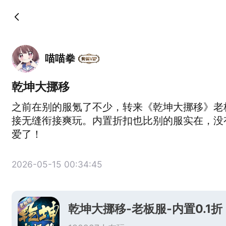
喵喵拳
乾坤大挪移
之前在别的服氪了不少，转来《乾坤大挪移》老
接无缝衔接爽玩。内置折扣也比别的服实在，没
爱了！
2026-05-15 00:34:45
乾坤大挪移-老板服-内置0.1折