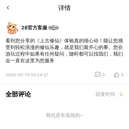
详情
28官方客服
看到您分享的《上古修仙》体验真的很心动！能让您感
受到轻松浪漫的修仙乐趣，就是我们最开心的事。您在
游玩过程中如果有任何疑问，随时都可以找我们，我们
会一直在这里为您服务
2026-05-15 00:24:37
0
0
全部评论
回复时间
我也是有底线的~