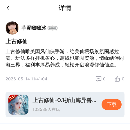
详情
芋泥啵啵冰
上古修仙
上古修仙唯美国风仙侠手游，绝美仙境场景氛围感拉
满。玩法多样挂机省心，离线也能囤资源，情缘结伴同
游三界，福利丰厚易养成，轻松开启浪漫修仙仙途。
2026-05-14 11:41:04
0
0
上古修仙-0.1折山海异兽版-绿色服
下载
103588人在玩