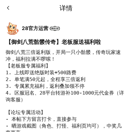
详情
28官方运营
【御剑八荒骷髅传奇】老板服送福利啦
御剑八荒三倍返利版，开局一只小骷髅，传奇玩家速
冲，福利拉满不啰嗦！

【老板服专属福利】

1. 上线即送绝版时装+500路费

2. 单笔满50元起，全程享三倍返利

3. 专属累充福利，返利叠加领不停

4. 区服冠名、28平台转游补100-1000元代金券（详
询客服）

【论坛专属活动】

- 本帖下方留言打卡，直接参与

- 晒游戏截图（角色、打怪、福利页均可），中奖几